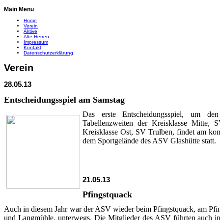
Main Menu
Home
Verein
Aktive
Alte Herren
Impressum
Kontakt
Datenschutzerklärung
Verein
28.05.13
Entscheidungsspiel am Samstag
Das erste Entscheidungsspiel, um den
Tabellenzweiten der Kreisklasse Mitte
Kreisklasse Ost, SV Trulben, findet am k
dem Sportgelände des ASV Glashütte statt.
21.05.13
Pfingstquack
Auch in diesem Jahr war der ASV wieder beim Pfingstquack, am Pfi
und Langmühle, unterwegs. Die Mitglieder des ASV führten auch in 