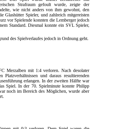
rischen Strafraum gefoult wurde, zeigte der
ndelte, wie nicht anders von ihm gewohnt, den
e Glashütter Spieler, und zahlreich mitgereisten
urz vor Spielende konnten die Lemberger jedoch
einem Standard. Diesmal konnte ein SVL Spieler,
grund des Spielverlaufes jedoch in Ordnung geht.
FC Merzalben mit 1:4 verloren. Nach desolater
en Platzverhältnissen und daraus resultierenden
usenführung erlangen. In der zweiten Hälfte war
s Spiel. In der 70. Spielminute konnte Philipp
 war noch im Bereich des Möglichen, wurde aber
t.
ppen mit 0:3 verloren. Dem Spiel waren die