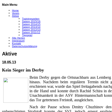
Main Menu
Home
Verein
Aktive
Trainingszeiten
Saison 2015/16
Saison 2014/15
Saison 2013/14
Saison 2012/13
Saison 2011/12
Tippspiel
Alte Herren
Impressum
Kontakt
Datenschutzerklärung
Aktive
18.05.13
Kein Sieger im Derby
Beim Derby gegen die Ortsnachbarn aus Lemberg 
hinaus. Nachdem beim regulären Termin nicht ge
erschienen war, wurde das Spiel freitagabends nac
in die Hand und konnte durch Rachid Schira in de
Unachtsamkeit in der ASV Hintermannschaft konn
das Tor getretenen Freistoß, ausgleichen.
Nach der Pause schoss Dmitry Chuzhinov den
unberechtigten Strafstoß konnte der SVL jedoch erneut egalisi