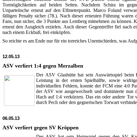
Tormöglichkeiten auf beiden Seiten. Nachdem Schira im gegne
Unparteiische erneut auf den Elfmeterpunkt. Marco Foland verwa
fälligen Penalty sicher (78.). Nach dieser erneuten Führung waren di
Fans, nun sicher, die 3 Punkte aus Lemberg mitnehmen zu können. K
erneut den Ausgleich erzielen. Auch dieser Gegentreffer fiel nach 
nach einem Eckball, frei einköpfen.
So reichte es am Ende nur für ein torreiches Unentschieden, was Auf
12.05.13
ASV verliert 1:4 gegen Merzalben
Der ASV Glashütte hat sein Auswärtsspiel beim 
Leistung in der ersten Spielhälfte, sowie widrig
individuellen Fehlern, konnte der FCM eine 4:0 Pa
der ASV wie ausgewechselt und dominierte nun da
Hach auf 1:4 verkürzen. Das ein oder andere Tor
durch Pech oder den gegnerischen Torwart verhinder
06.05.13
ASV verliert gegen SV Kröppen
Der ASV hat sein Heimspiel gegen den SV Krö