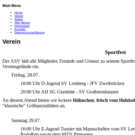
Main Menu
Home
Verein
Aktive
Alte Herren
Impressum
Kontakt
Datenschutzerklärung
Verein
Sportfest
Der ASV lädt alle Mitglieder, Freunde und Gönner zu seinem Sportf
Vereinsgelände ein.
Freitag, 28.07.
18:00 Uhr D-Jugend SV Lemberg - JFV Zweibrücken
20:00 Uhr AH SG Glashütte - SV Großsteinhausen
An diesem Abend bieten wir leckere
Hähnchen
,
frisch vom Holzkoh
"klassische" Grillspezialitäten an.
Samstag 29.07.
16:00 Uhr E-Jugend Turnier mit Mannschaften vom SV Le
Rodalben sowie dem MTV Pirmasens.