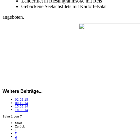
Zanderfilet in Rieslingrahmsoße mit Reis
Gebackene Seelachsfilets mit Kartoffelsalat
angeboten.
Weitere Beiträge...
02.02.15
09.12.14
15.09.14
18.08.14
Seite 1 von 7
Start
Zurück
1
2
3